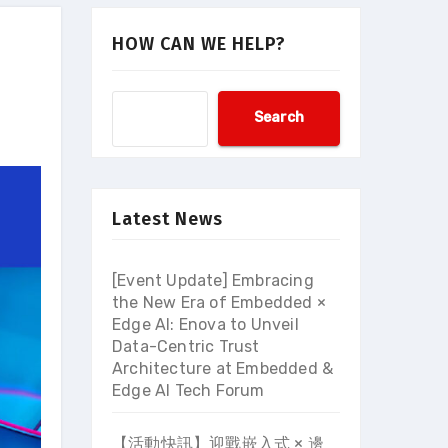
HOW CAN WE HELP?
Search
Latest News
[Event Update] Embracing
the New Era of Embedded ×
Edge AI: Enova to Unveil
Data-Centric Trust
Architecture at Embedded &
Edge AI Tech Forum
【活動快訊】迎戰嵌入式 × 邊