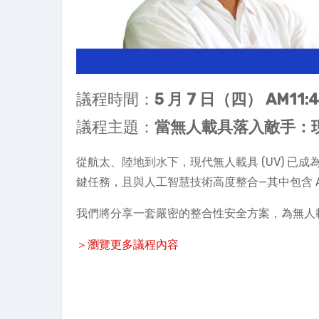
議程時間：
5 月 7 日（四） AM11:40
議程主題：
當無人載具落入敵手：
從航太、陸地到水下，現代無人載具 (UV) 已成
鍵任務，且與人工智慧技術高度整合—其中包含 
我們將分享一套嚴密的整合性安全方案，為無人
＞瀏覽更多議程內容