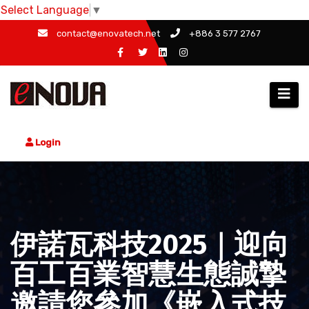
Select Language
▼
Skip
contact@enovatech.net
+886 3 577 2767
to
content
Login
伊諾瓦科技2025｜迎向
百工百業智慧生態誠摯
邀請您參加《嵌入式技